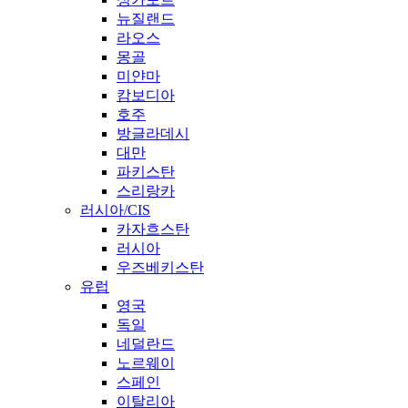
뉴질랜드
라오스
몽골
미얀마
캄보디아
호주
방글라데시
대만
파키스탄
스리랑카
러시아/CIS
카자흐스탄
러시아
우즈베키스탄
유럽
영국
독일
네덜란드
노르웨이
스페인
이탈리아