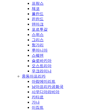
프랑스
체코
폴란드
핀란드
덴마크
포르투갈
스위스
그리스
헝가리
루마니아
스웨덴
슬로바키아
오스트리아
우크라이나
중동아프리카
아랍에미리트
남아프리카공화국
사우디아라비아
카타르
가나
이집트