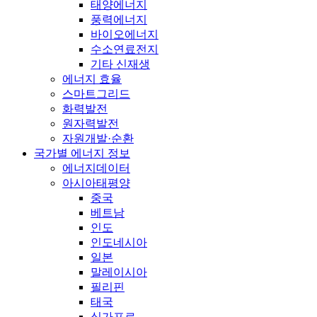
태양에너지
풍력에너지
바이오에너지
수소연료전지
기타 신재생
에너지 효율
스마트그리드
화력발전
원자력발전
자원개발·순환
국가별 에너지 정보
에너지데이터
아시아태평양
중국
베트남
인도
인도네시아
일본
말레이시아
필리핀
태국
싱가포르