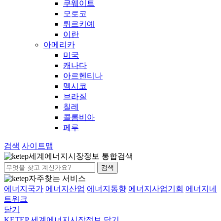
쿠웨이트
모로코
튀르키예
이란
아메리카
미국
캐나다
아르헨티나
멕시코
브라질
칠레
콜롬비아
페루
검색
사이트맵
세계에너지시장정보 통합검색
검색
자주찾는 서비스
에너지국가
에너지산업
에너지동향
에너지사업기회
에너지네
트워크
닫기
KETEP 세계에너지시장정보
닫기