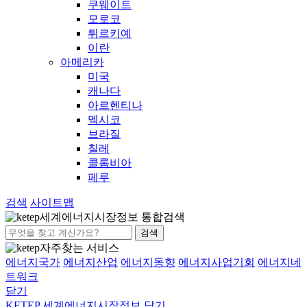
쿠웨이트
모로코
튀르키예
이란
아메리카
미국
캐나다
아르헨티나
멕시코
브라질
칠레
콜롬비아
페루
검색
사이트맵
세계에너지시장정보 통합검색
검색
자주찾는 서비스
에너지국가
에너지산업
에너지동향
에너지사업기회
에너지네
트워크
닫기
KETEP 세계에너지시장정보
닫기