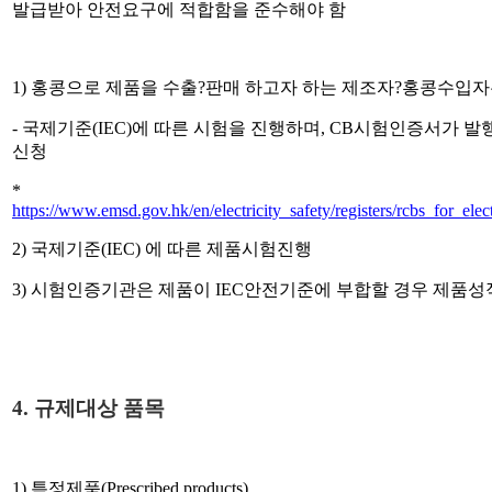
발급받아 안전요구에 적합함을 준수해야 함
1)
홍콩으로 제품을 수출
?
판매 하고자 하는 제조자
?
홍콩수입자
-
국제기준
(IEC)
에 따른 시험을 진행하며
, CB
시험인증서가 발
신청
*
https://www.emsd.gov.hk/en/electricity_safety/registers/rcbs_for_e
2)
국제기준
(IEC)
에 따른 제품시험진행
3)
시험인증기관은 제품이
IEC
안전기준에 부합할 경우 제품성
4.
규제대상 품목
1)
특정제품
(Prescribed products)