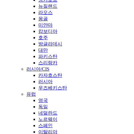
뉴질랜드
라오스
몽골
미얀마
캄보디아
호주
방글라데시
대만
파키스탄
스리랑카
러시아/CIS
카자흐스탄
러시아
우즈베키스탄
유럽
영국
독일
네덜란드
노르웨이
스페인
이탈리아