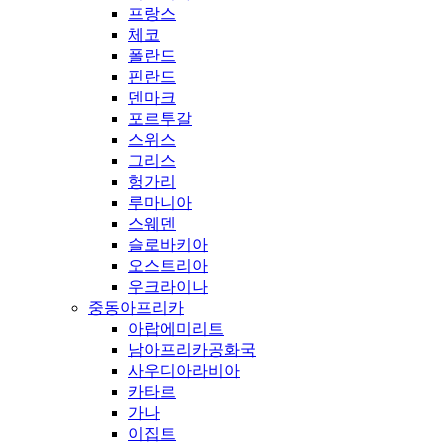
프랑스
체코
폴란드
핀란드
덴마크
포르투갈
스위스
그리스
헝가리
루마니아
스웨덴
슬로바키아
오스트리아
우크라이나
중동아프리카
아랍에미리트
남아프리카공화국
사우디아라비아
카타르
가나
이집트