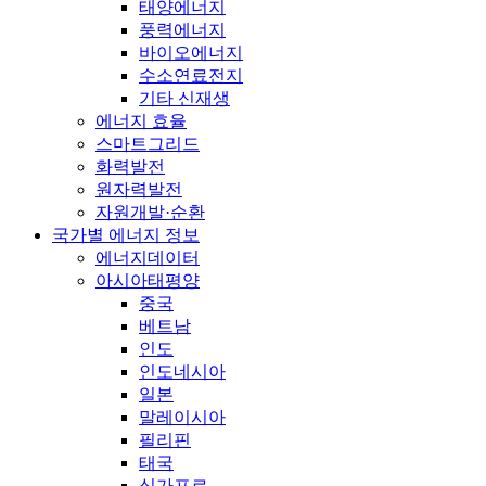
태양에너지
풍력에너지
바이오에너지
수소연료전지
기타 신재생
에너지 효율
스마트그리드
화력발전
원자력발전
자원개발·순환
국가별 에너지 정보
에너지데이터
아시아태평양
중국
베트남
인도
인도네시아
일본
말레이시아
필리핀
태국
싱가포르