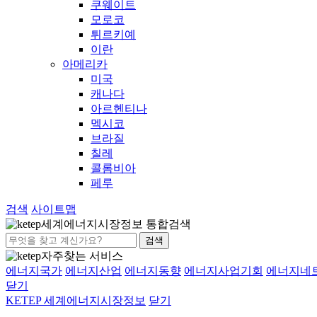
쿠웨이트
모로코
튀르키예
이란
아메리카
미국
캐나다
아르헨티나
멕시코
브라질
칠레
콜롬비아
페루
검색
사이트맵
세계에너지시장정보 통합검색
검색
자주찾는 서비스
에너지국가
에너지산업
에너지동향
에너지사업기회
에너지네
닫기
KETEP 세계에너지시장정보
닫기