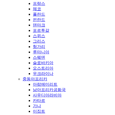
프랑스
체코
폴란드
핀란드
덴마크
포르투갈
스위스
그리스
헝가리
루마니아
스웨덴
슬로바키아
오스트리아
우크라이나
중동아프리카
아랍에미리트
남아프리카공화국
사우디아라비아
카타르
가나
이집트