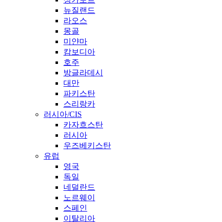
뉴질랜드
라오스
몽골
미얀마
캄보디아
호주
방글라데시
대만
파키스탄
스리랑카
러시아/CIS
카자흐스탄
러시아
우즈베키스탄
유럽
영국
독일
네덜란드
노르웨이
스페인
이탈리아