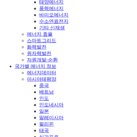
태양에너지
풍력에너지
바이오에너지
수소연료전지
기타 신재생
에너지 효율
스마트그리드
화력발전
원자력발전
자원개발·순환
국가별 에너지 정보
에너지데이터
아시아태평양
중국
베트남
인도
인도네시아
일본
말레이시아
필리핀
태국
싱가포르