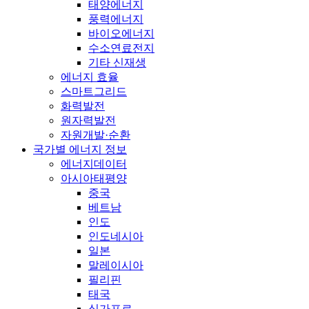
태양에너지
풍력에너지
바이오에너지
수소연료전지
기타 신재생
에너지 효율
스마트그리드
화력발전
원자력발전
자원개발·순환
국가별 에너지 정보
에너지데이터
아시아태평양
중국
베트남
인도
인도네시아
일본
말레이시아
필리핀
태국
싱가포르