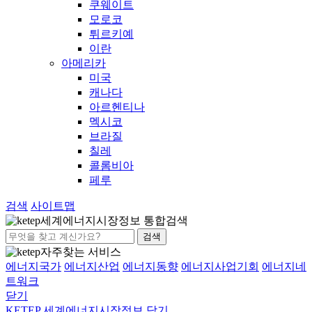
쿠웨이트
모로코
튀르키예
이란
아메리카
미국
캐나다
아르헨티나
멕시코
브라질
칠레
콜롬비아
페루
검색
사이트맵
세계에너지시장정보 통합검색
검색
자주찾는 서비스
에너지국가
에너지산업
에너지동향
에너지사업기회
에너지네
트워크
닫기
KETEP 세계에너지시장정보
닫기