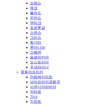
프랑스
체코
폴란드
핀란드
덴마크
포르투갈
스위스
그리스
헝가리
루마니아
스웨덴
슬로바키아
오스트리아
우크라이나
중동아프리카
아랍에미리트
남아프리카공화국
사우디아라비아
카타르
가나
이집트