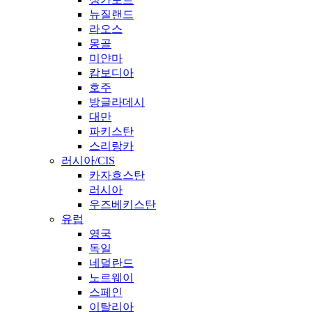
뉴질랜드
라오스
몽골
미얀마
캄보디아
호주
방글라데시
대만
파키스탄
스리랑카
러시아/CIS
카자흐스탄
러시아
우즈베키스탄
유럽
영국
독일
네덜란드
노르웨이
스페인
이탈리아