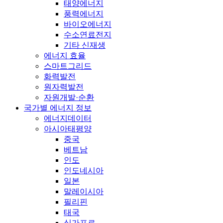
태양에너지
풍력에너지
바이오에너지
수소연료전지
기타 신재생
에너지 효율
스마트그리드
화력발전
원자력발전
자원개발·순환
국가별 에너지 정보
에너지데이터
아시아태평양
중국
베트남
인도
인도네시아
일본
말레이시아
필리핀
태국
싱가포르