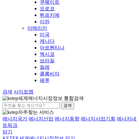
쿠웨이트
모로코
튀르키예
이란
아메리카
미국
캐나다
아르헨티나
멕시코
브라질
칠레
콜롬비아
페루
검색
사이트맵
세계에너지시장정보 통합검색
검색
자주찾는 서비스
에너지국가
에너지산업
에너지동향
에너지사업기회
에너지네
트워크
닫기
KETEP 세계에너지시장정보
닫기