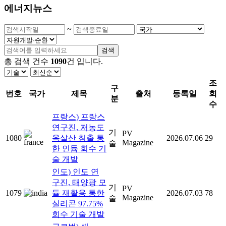
에너지뉴스
~
검색
총 검색 건수
1090
건
입니다.
조
구
번호
국가
제목
출처
등록일
회
분
수
프랑스) 프랑스
연구진, 저농도
기
PV
1080
옥살산 침출 통
2026.07.06
29
Magazine
술
한 인듐 회수 기
술 개발
인도) 인도 연
구진, 태양광 모
기
PV
1079
듈 재활용 통한
2026.07.03
78
Magazine
술
실리콘 97.75%
회수 기술 개발