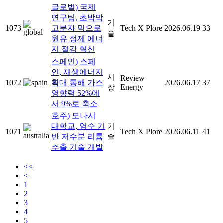
글로벌) 국제
연구팀, 초박막
기
1073
고분자 막으로
Tech X Plore
2026.06.19
33
술
원유 정제 에너
지 절감 혁신
스페인) 스페
인, 재생에너지
시
Review
1072
확대 통해 가스
2026.06.17
37
Energy
장
영향력 52%에
서 9%로 축소
호주) 모나시
대학교, 염수 기
기
1071
Tech X Plore
2026.06.11
41
반 저수분 리튬
술
추출 기술 개발
<<
<
1
2
3
4
5