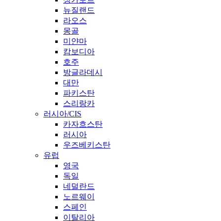
뉴질랜드
라오스
몽골
미얀마
캄보디아
호주
방글라데시
대만
파키스탄
스리랑카
러시아/CIS
카자흐스탄
러시아
우즈베키스탄
유럽
영국
독일
네덜란드
노르웨이
스페인
이탈리아