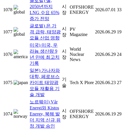
글로벌) 셸,
2050년까지
시
OFFSHORE
1078
2026.07.01
33
ENERGY
LNG 수요 65%
장
증가 전망
글로벌) 은 가
시
PV
1077
격 급락, 태양광
2026.06.29
19
Magazine
장
모듈 산업 영향
미국) 미국, 우
World
라늄 생산량 9
시
1076
Nuclear
2026.06.29
24
년 만에 최고치
장
News
기록
일본) 가나자와
대학, 페로브스
기
1075
카이트 태양광
Tech X Plore
2026.06.23
27
술
모듈 재활용 기
술 개발
노르웨이) Vår
Energi와 Kistos
시
OFFSHORE
1074
Energy, 북해 발
2026.06.19
29
ENERGY
장
더 지역 신규 유
정 개발 승인