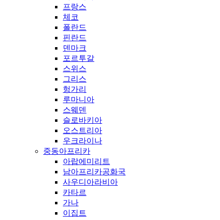
프랑스
체코
폴란드
핀란드
덴마크
포르투갈
스위스
그리스
헝가리
루마니아
스웨덴
슬로바키아
오스트리아
우크라이나
중동아프리카
아랍에미리트
남아프리카공화국
사우디아라비아
카타르
가나
이집트