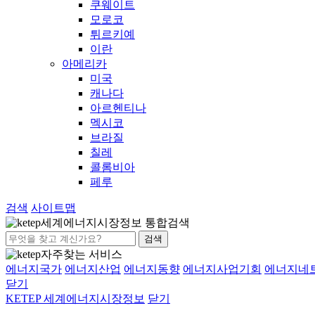
쿠웨이트
모로코
튀르키예
이란
아메리카
미국
캐나다
아르헨티나
멕시코
브라질
칠레
콜롬비아
페루
검색
사이트맵
세계에너지시장정보 통합검색
검색
자주찾는 서비스
에너지국가
에너지산업
에너지동향
에너지사업기회
에너지네
닫기
KETEP 세계에너지시장정보
닫기