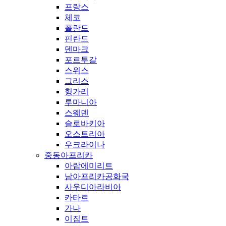
프랑스
체코
폴란드
핀란드
덴마크
포르투갈
스위스
그리스
헝가리
루마니아
스웨덴
슬로바키아
오스트리아
우크라이나
중동아프리카
아랍에미리트
남아프리카공화국
사우디아라비아
카타르
가나
이집트