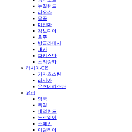
뉴질랜드
라오스
몽골
미얀마
캄보디아
호주
방글라데시
대만
파키스탄
스리랑카
러시아/CIS
카자흐스탄
러시아
우즈베키스탄
유럽
영국
독일
네덜란드
노르웨이
스페인
이탈리아