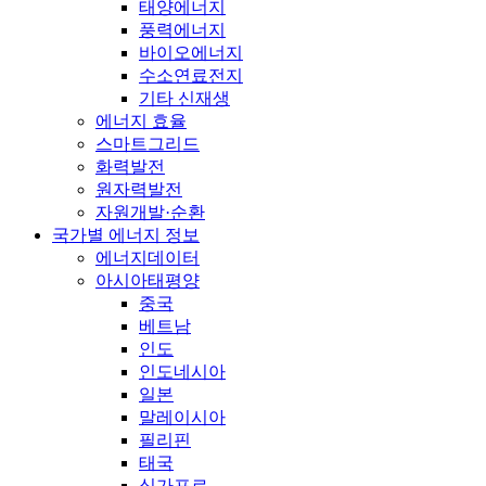
태양에너지
풍력에너지
바이오에너지
수소연료전지
기타 신재생
에너지 효율
스마트그리드
화력발전
원자력발전
자원개발·순환
국가별 에너지 정보
에너지데이터
아시아태평양
중국
베트남
인도
인도네시아
일본
말레이시아
필리핀
태국
싱가포르