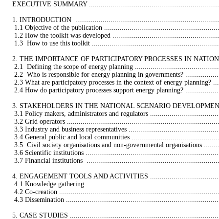
EXECUTIVE SUMMARY ........................................................................
1. INTRODUCTION  .............................................................................
 1.1 Objective of the publication .............................................................
 1.2 How the toolkit was developed ..........................................................
 1.3  How to use this toolkit ...................................................................
2. THE IMPORTANCE OF PARTICIPATORY PROCESSES IN NATION
 2.1  Defining the scope of energy planning ...............................................
 2.2  Who is responsible for energy planning in governments? .......................
 2.3 What are participatory processes in the context of energy planning? ........
 2.4 How do participatory processes support energy planning? ......................
3. STAKEHOLDERS IN THE NATIONAL SCENARIO DEVELOPMENT PROCES
 3.1 Policy makers, administrators and regulators .......................................
 3.2 Grid operators ...............................................................................
 3.3 Industry and business representatives .................................................
 3.4 General public and local communities ................................................
 3.5  Civil society organisations and non-governmental organisations .............
 3.6 Scientific institutions ......................................................................
 3.7 Financial institutions  .....................................................................
4. ENGAGEMENT TOOLS AND ACTIVITIES ............................................
 4.1 Knowledge gathering .......................................................................
 4.2 Co-creation ...................................................................................
 4.3 Dissemination ................................................................................
5. CASE STUDIES ...............................................................................