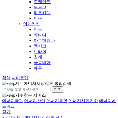
쿠웨이트
모로코
튀르키예
이란
아메리카
미국
캐나다
아르헨티나
멕시코
브라질
칠레
콜롬비아
페루
검색
사이트맵
세계에너지시장정보 통합검색
검색
자주찾는 서비스
에너지국가
에너지산업
에너지동향
에너지사업기회
에너지네
트워크
닫기
KETEP 세계에너지시장정보
닫기