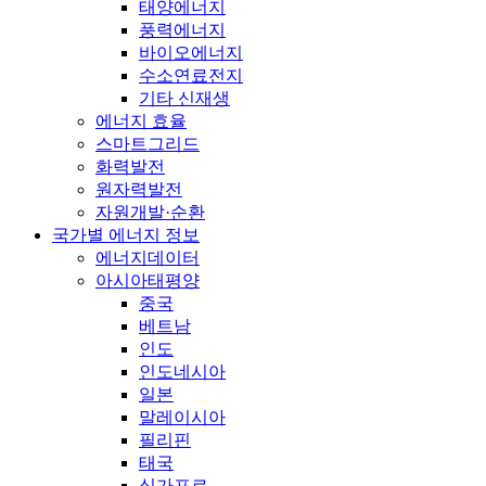
태양에너지
풍력에너지
바이오에너지
수소연료전지
기타 신재생
에너지 효율
스마트그리드
화력발전
원자력발전
자원개발·순환
국가별 에너지 정보
에너지데이터
아시아태평양
중국
베트남
인도
인도네시아
일본
말레이시아
필리핀
태국
싱가포르