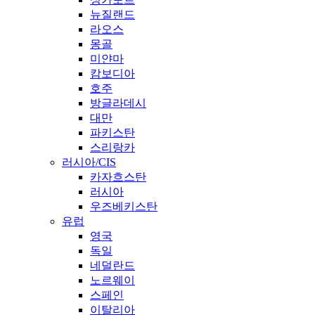
뉴질랜드
라오스
몽골
미얀마
캄보디아
호주
방글라데시
대만
파키스탄
스리랑카
러시아/CIS
카자흐스탄
러시아
우즈베키스탄
유럽
영국
독일
네덜란드
노르웨이
스페인
이탈리아