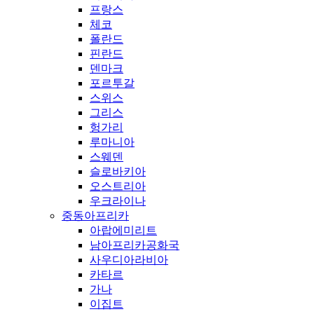
프랑스
체코
폴란드
핀란드
덴마크
포르투갈
스위스
그리스
헝가리
루마니아
스웨덴
슬로바키아
오스트리아
우크라이나
중동아프리카
아랍에미리트
남아프리카공화국
사우디아라비아
카타르
가나
이집트