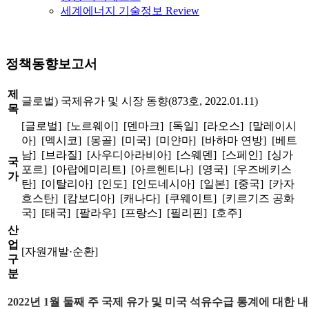
세계에너지 기술정보 Review
정책동향보고서
제
글로벌) 국제유가 및 시장 동향(873호, 2022.01.11)
목
[글로벌] [노르웨이] [덴마크] [독일] [라오스] [말레이시
아] [멕시코] [몽골] [미국] [미얀마] [바하마 연방] [베트
남] [브라질] [사우디아라비아] [스웨덴] [스페인] [싱가
국
포르] [아랍에미리트] [아르헨티나] [영국] [우즈베키스
가
탄] [이탈리아] [인도] [인도네시아] [일본] [중국] [카자
흐스탄] [캄보디아] [캐나다] [쿠웨이트] [키르기즈 공화
국] [태국] [팔라우] [프랑스] [필리핀] [호주]
산
업
[자원개발·순환]
구
분
2022년 1월 둘째 주 국제 유가 및 미국 석유수급 통계에 