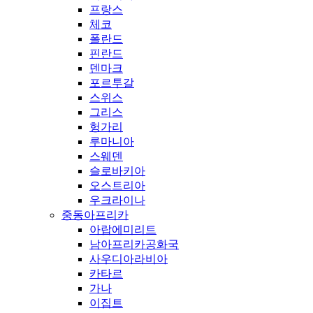
프랑스
체코
폴란드
핀란드
덴마크
포르투갈
스위스
그리스
헝가리
루마니아
스웨덴
슬로바키아
오스트리아
우크라이나
중동아프리카
아랍에미리트
남아프리카공화국
사우디아라비아
카타르
가나
이집트