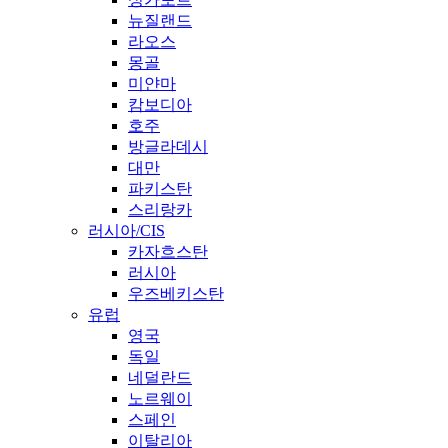
뉴질랜드
라오스
몽골
미얀마
캄보디아
호주
방글라데시
대만
파키스탄
스리랑카
러시아/CIS
카자흐스탄
러시아
우즈베키스탄
유럽
영국
독일
네덜란드
노르웨이
스페인
이탈리아