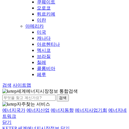
쿠웨이트
모로코
튀르키예
이란
아메리카
미국
캐나다
아르헨티나
멕시코
브라질
칠레
콜롬비아
페루
검색
사이트맵
세계에너지시장정보 통합검색
검색
자주찾는 서비스
에너지국가
에너지산업
에너지동향
에너지사업기회
에너지네
트워크
닫기
KETEP 세계에너지시장정보
닫기