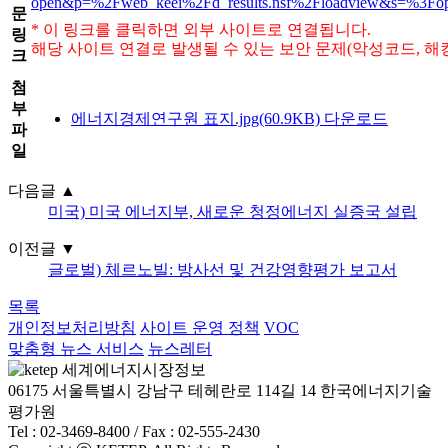
open&p=%2Fweb_keei%2Fd_results.nsf%2Floadview&s=%3Fo
문
* 이 링크를 클릭하면 외부 사이트로 연결됩니다.
링
해당 사이트 연결로 발생될 수 있는 보안 문제(악성코드, 해
크
첨
부
에너지경제연구원 표지.jpg(60.9KB) 다운로드
파
일
다음글
▲
미국) 미국 에너지부, 새로운 청정에너지 실증국 설립
이전글
▼
글로벌) 체르노빌: 방사선 및 건강영향평가 보고서
목록
개인정보처리방침
사이트 운영 정책
VOC
맞춤형 뉴스 서비스
뉴스레터
06175 서울특별시 강남구 테헤란로 114길 14 한국에너지기술
평가원
Tel : 02-3469-8400 / Fax : 02-555-2430