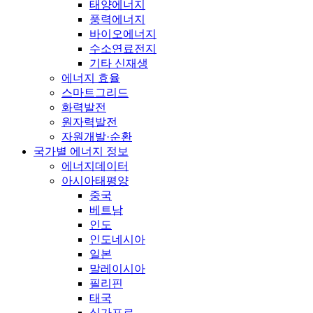
태양에너지
풍력에너지
바이오에너지
수소연료전지
기타 신재생
에너지 효율
스마트그리드
화력발전
원자력발전
자원개발·순환
국가별 에너지 정보
에너지데이터
아시아태평양
중국
베트남
인도
인도네시아
일본
말레이시아
필리핀
태국
싱가포르