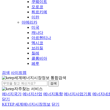
쿠웨이트
모로코
튀르키예
이란
아메리카
미국
캐나다
아르헨티나
멕시코
브라질
칠레
콜롬비아
페루
검색
사이트맵
세계에너지시장정보 통합검색
검색
자주찾는 서비스
에너지국가
에너지산업
에너지동향
에너지사업기회
에너지네
닫기
KETEP 세계에너지시장정보
닫기