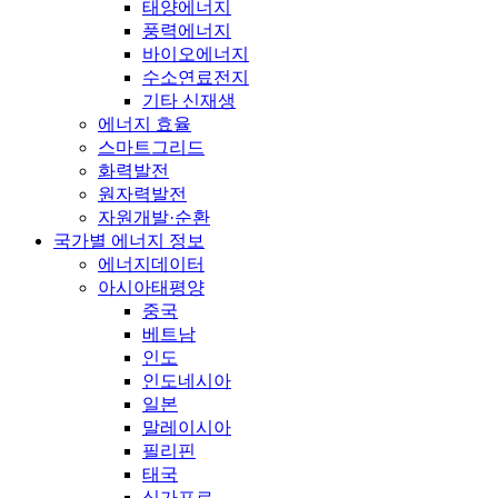
태양에너지
풍력에너지
바이오에너지
수소연료전지
기타 신재생
에너지 효율
스마트그리드
화력발전
원자력발전
자원개발·순환
국가별 에너지 정보
에너지데이터
아시아태평양
중국
베트남
인도
인도네시아
일본
말레이시아
필리핀
태국
싱가포르