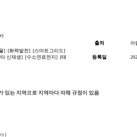
e)
출처
아
율] [화력발전] [스마트그리드]
기타 신재생] [수소연료전지] [태
등록일
202
도가 있는 지역으로 지역마다 자체 규정이 있음
ty)