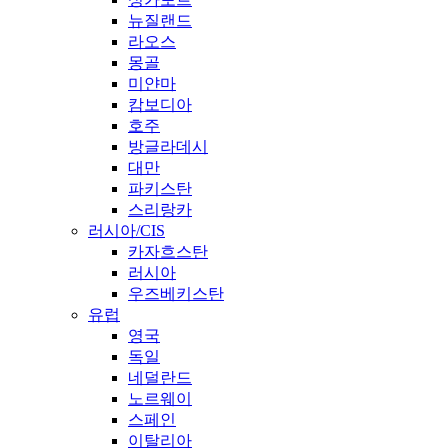
뉴질랜드
라오스
몽골
미얀마
캄보디아
호주
방글라데시
대만
파키스탄
스리랑카
러시아/CIS
카자흐스탄
러시아
우즈베키스탄
유럽
영국
독일
네덜란드
노르웨이
스페인
이탈리아