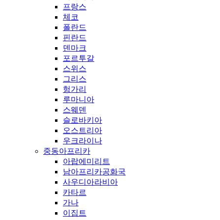
프랑스
체코
폴란드
핀란드
덴마크
포르투갈
스위스
그리스
헝가리
루마니아
스웨덴
슬로바키아
오스트리아
우크라이나
중동아프리카
아랍에미리트
남아프리카공화국
사우디아라비아
카타르
가나
이집트