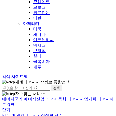
쿠웨이트
모로코
튀르키예
이란
아메리카
미국
캐나다
아르헨티나
멕시코
브라질
칠레
콜롬비아
페루
검색
사이트맵
세계에너지시장정보 통합검색
검색
자주찾는 서비스
에너지국가
에너지산업
에너지동향
에너지사업기회
에너지네
트워크
닫기
KETEP 세계에너지시장정보
닫기