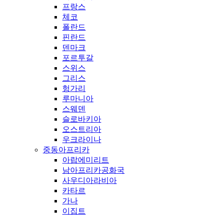
프랑스
체코
폴란드
핀란드
덴마크
포르투갈
스위스
그리스
헝가리
루마니아
스웨덴
슬로바키아
오스트리아
우크라이나
중동아프리카
아랍에미리트
남아프리카공화국
사우디아라비아
카타르
가나
이집트