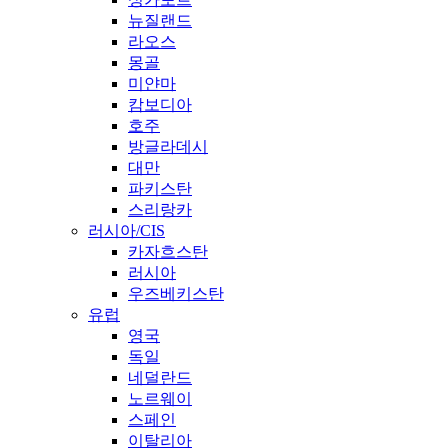
뉴질랜드
라오스
몽골
미얀마
캄보디아
호주
방글라데시
대만
파키스탄
스리랑카
러시아/CIS
카자흐스탄
러시아
우즈베키스탄
유럽
영국
독일
네덜란드
노르웨이
스페인
이탈리아