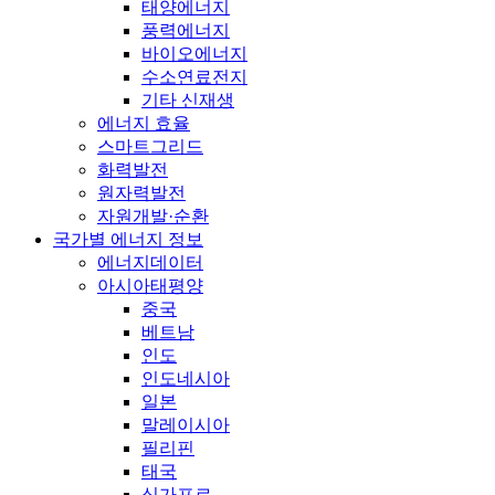
태양에너지
풍력에너지
바이오에너지
수소연료전지
기타 신재생
에너지 효율
스마트그리드
화력발전
원자력발전
자원개발·순환
국가별 에너지 정보
에너지데이터
아시아태평양
중국
베트남
인도
인도네시아
일본
말레이시아
필리핀
태국
싱가포르