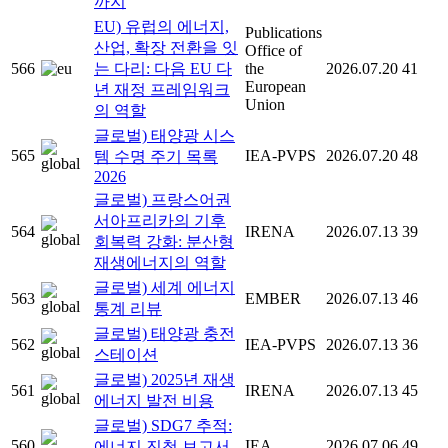
까지
EU) 유럽의 에너지,
Publications
산업, 확장 전환을 잇
Office of
566
는 다리: 다음 EU 다
the
2026.07.20
41
European
년 재정 프레임워크
Union
의 역할
글로벌) 태양광 시스
565
IEA-PVPS
2026.07.20
48
템 수명 주기 목록
2026
글로벌) 프랑스어권
서아프리카의 기후
564
IRENA
2026.07.13
39
회복력 강화: 분산형
재생에너지의 역할
글로벌) 세계 에너지
563
EMBER
2026.07.13
46
통계 리뷰
글로벌) 태양광 충전
562
IEA-PVPS
2026.07.13
36
스테이션
글로벌) 2025년 재생
561
IRENA
2026.07.13
45
에너지 발전 비용
글로벌) SDG7 추적:
560
IEA
2026.07.06
49
에너지 진척 보고서,