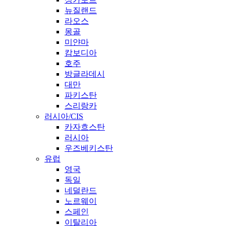
뉴질랜드
라오스
몽골
미얀마
캄보디아
호주
방글라데시
대만
파키스탄
스리랑카
러시아/CIS
카자흐스탄
러시아
우즈베키스탄
유럽
영국
독일
네덜란드
노르웨이
스페인
이탈리아