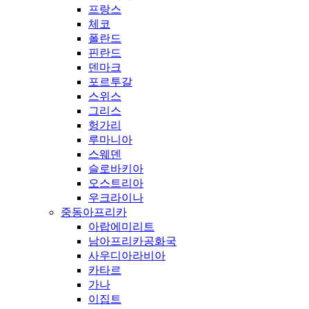
프랑스
체코
폴란드
핀란드
덴마크
포르투갈
스위스
그리스
헝가리
루마니아
스웨덴
슬로바키아
오스트리아
우크라이나
중동아프리카
아랍에미리트
남아프리카공화국
사우디아라비아
카타르
가나
이집트