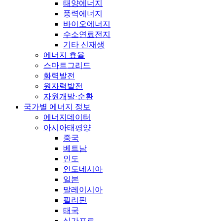
태양에너지
풍력에너지
바이오에너지
수소연료전지
기타 신재생
에너지 효율
스마트그리드
화력발전
원자력발전
자원개발·순환
국가별 에너지 정보
에너지데이터
아시아태평양
중국
베트남
인도
인도네시아
일본
말레이시아
필리핀
태국
싱가포르