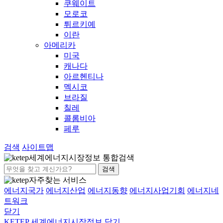
쿠웨이트
모로코
튀르키예
이란
아메리카
미국
캐나다
아르헨티나
멕시코
브라질
칠레
콜롬비아
페루
검색
사이트맵
세계에너지시장정보 통합검색
검색
자주찾는 서비스
에너지국가
에너지산업
에너지동향
에너지사업기회
에너지네
트워크
닫기
KETEP 세계에너지시장정보
닫기